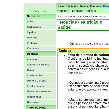
Home
|
Cadastro
|
Nossos Serviços
|
Cont
/principal :: principal : notícias
Conecte-se
Nutrientes
2
usuários online »»»
2
convidados -
mais...
Notícias - Nutrição e
Água
Saúde
Carboidrato
Lipídios
Minerais
Proteína
Página:
6
1
2
3
4
5
7
8
9
10
11
12
Vitaminas
Notícias
Doenças
Falta de hidratos de carb
Cientistas do MIT, o Institu
Anemias
descobriram que os hidratos
Anorexia e Bulimia
de uma substância-chave do 
controla as emoções e sua f
Câncer
depressão.
Constipação
Doença Celíaca
«Quando a serotonina é produ
um sentimento de bem-estar
Fenilcetonúria
estar cheio», aponta a inves
Hipercolesterolemia
Hipertensão
«Mas a serotonina não é impor
Obesidade
que as pessoas comam mais 
essencial para regular o hum
Tipos de Dieta