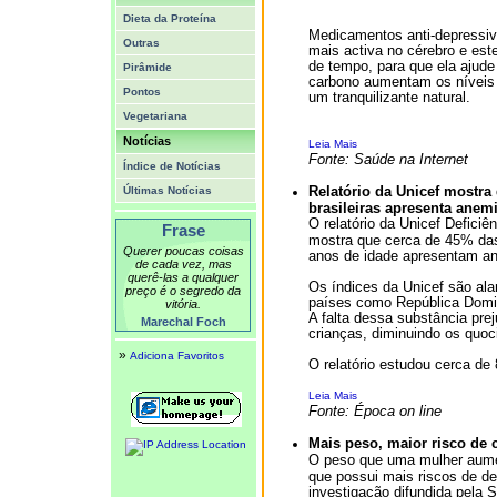
Dieta da Proteína
Medicamentos anti-depressivo
Outras
mais activa no cérebro e est
de tempo, para que ela ajude
Pirâmide
carbono aumentam os níveis 
Pontos
um tranquilizante natural.
Vegetariana
Notícias
Leia Mais
Fonte: Saúde na Internet
Índice de Notícias
Relatório da Unicef mostra
Últimas Notícias
brasileiras apresenta anem
O relatório da Unicef Deficiê
Frase
mostra que cerca de 45% das
Querer poucas coisas
anos de idade apresentam ane
de cada vez, mas
querê-las a qualquer
Os índices da Unicef são al
preço é o segredo da
países como República Domin
vitória.
A falta dessa substância pre
Marechal Foch
crianças, diminuindo os quoci
»
Adiciona Favoritos
O relatório estudou cerca d
Leia Mais
Fonte: Época on line
Mais peso, maior risco de
O peso que uma mulher aument
que possui mais riscos de d
investigação difundida pela