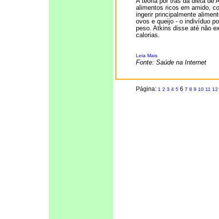
A teoria por trás da dieta de
alimentos ricos em amido, c
ingerir principalmente alimen
ovos e queijo - o indivíduo p
peso. Atkins disse até não e
calorias.
Leia Mais
Fonte: Saúde na Internet
Página:
6
1
2
3
4
5
7
8
9
10
11
12