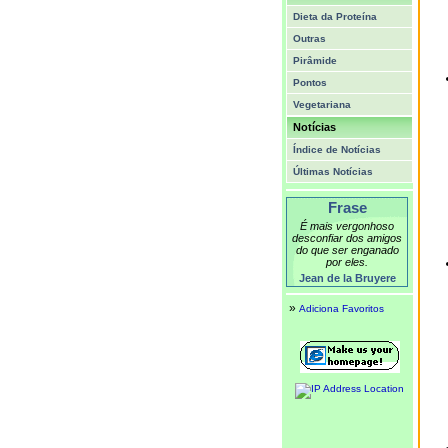
Dieta da Proteína
Outras
Pirâmide
Pontos
Vegetariana
Notícias
Índice de Notícias
Últimas Notícias
Frase
É mais vergonhoso
desconfiar dos amigos
do que ser enganado
por eles.
Jean de la Bruyere
»
Adiciona Favoritos