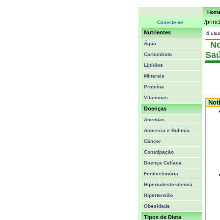
Hom
/princ
Conecte-se
Nutrientes
4
usuá
Not
Água
Sa
Carboidrato
Lipídios
Minerais
Proteína
Vitaminas
Notí
Doenças
Anemias
Anorexia e Bulimia
Câncer
Constipação
Doença Celíaca
Fenilcetonúria
Hipercolesterolemia
Hipertensão
Obesidade
Tipos de Dieta