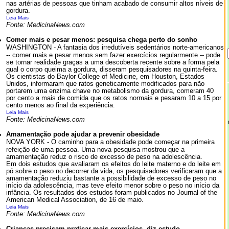
nas artérias de pessoas que tinham acabado de consumir altos níveis de
gordura.
Leia Mais
Fonte: MedicinaNews.com
Comer mais e pesar menos: pesquisa chega perto do sonho
WASHINGTON - A fantasia dos irredutíveis sedentários norte-americanos
-- comer mais e pesar menos sem fazer exercícios regularmente -- pode
se tornar realidade graças a uma descoberta recente sobre a forma pela
qual o corpo queima a gordura, disseram pesquisadores na quinta-feira.
Os cientistas do Baylor College of Medicine, em Houston, Estados
Unidos, informaram que ratos geneticamente modificados para não
portarem uma enzima chave no metabolismo da gordura, comeram 40
por cento a mais de comida que os ratos normais e pesaram 10 a 15 por
cento menos ao final da experiência.
Leia Mais
Fonte: MedicinaNews.com
Amamentação pode ajudar a prevenir obesidade
NOVA YORK - O caminho para a obesidade pode começar na primeira
refeição de uma pessoa. Uma nova pesquisa mostrou que a
amamentação reduz o risco de excesso de peso na adolescência.
Em dois estudos que avaliaram os efeitos do leite materno e do leite em
pó sobre o peso no decorrer da vida, os pesquisadores verificaram que a
amamentação reduziu bastante a possibilidade de excesso de peso no
início da adolescência, mas teve efeito menor sobre o peso no início da
infância. Os resultados dos estudos foram publicados no Journal of the
American Medical Association, de 16 de maio.
Leia Mais
Fonte: MedicinaNews.com
Crianças precisam praticar mais exercícios, diz estudo