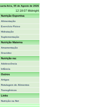
uarta-feira, 05 de Agosto de 2026
12:18:07 Midnight
Nutrição Esportiva
Alimentação
Exercício Físico
Hidratação
Suplementação
Nutrição Materna
Amamentação
Gravidez
Nutrição na:
Adolescência
Infância
Outros
Artigos
Rotulagem de Alimentos
Transgênicos
Links
Nutrição na Net