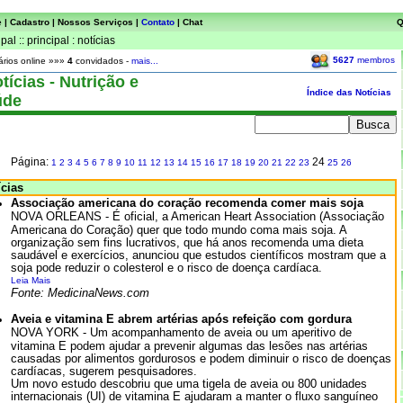
e
|
Cadastro
|
Nossos Serviços
|
Contato
|
Chat
Q
ipal :: principal : notícias
5627
membros
rios online »»»
4
convidados -
mais...
ícias - Nutrição e
Índice das Notícias
úde
Página:
24
1
2
3
4
5
6
7
8
9
10
11
12
13
14
15
16
17
18
19
20
21
22
23
25
26
cias
Associação americana do coração recomenda comer mais soja
NOVA ORLEANS - É oficial, a American Heart Association (Associação
Americana do Coração) quer que todo mundo coma mais soja. A
organização sem fins lucrativos, que há anos recomenda uma dieta
saudável e exercícios, anunciou que estudos científicos mostram que a
soja pode reduzir o colesterol e o risco de doença cardíaca.
Leia Mais
Fonte: MedicinaNews.com
Aveia e vitamina E abrem artérias após refeição com gordura
NOVA YORK - Um acompanhamento de aveia ou um aperitivo de
vitamina E podem ajudar a prevenir algumas das lesões nas artérias
causadas por alimentos gordurosos e podem diminuir o risco de doenças
cardíacas, sugerem pesquisadores.
Um novo estudo descobriu que uma tigela de aveia ou 800 unidades
internacionais (UI) de vitamina E ajudaram a manter o fluxo sanguíneo