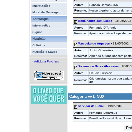
Autor:
Robson Dantas Silva
Informações
Resumo:
Nesse arquivo, o autor demons
Mural de Mensagem
Astrologia
-
Trabalhando com Loops
18/05/2002
Informações
Autor:
Fernando D''Angelo
Signos
Resumo:
Aprenda a utilizar loops de man
Nutrição
-
Manipulando Arquivos
18/05/2002
Culinária
Autor:
Junior Guimarães
Nutrição e Saúde
Resumo:
Aprenda a trabalhar com pasta
»
Adiciona Favoritos
-
Sistema de Dicas Aleatórias
18/05/
Autor:
Cláudio Hickstein
Crie um sistema em que cada ve
Resumo:
dia
Categoria »» LINUX
-
Servidor de E-mail
19/05/2002
Autor:
Fernando Dammous
Resumo:
E-mail fácil e versátil com Linux