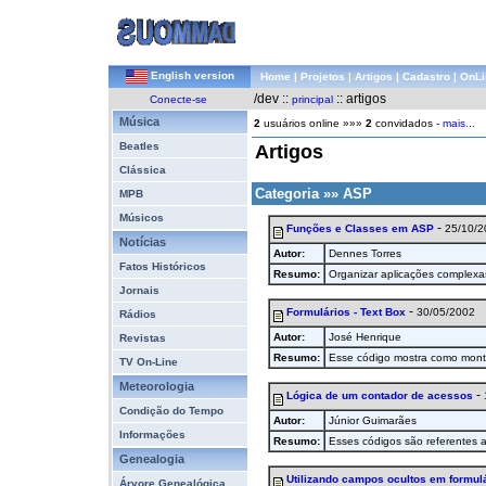
English version
Home
|
Projetos
|
Artigos
|
Cadastro
|
OnLi
/dev ::
:: artigos
Conecte-se
principal
Música
2
usuários online »»»
2
convidados -
mais...
Beatles
Artigos
Clássica
Categoria »» ASP
MPB
Músicos
-
Funções e Classes em ASP
25/10/2
Notícias
Autor:
Dennes Torres
Fatos Históricos
Resumo:
Organizar aplicações complexas 
Jornais
-
Formulários - Text Box
30/05/2002
Rádios
Autor:
José Henrique
Revistas
Resumo:
Esse código mostra como montar
TV On-Line
Meteorologia
-
Lógica de um contador de acessos
Condição do Tempo
Autor:
Júnior Guimarães
Informações
Resumo:
Esses códigos são referentes
Genealogia
Utilizando campos ocultos em formul
Árvore Genealógica