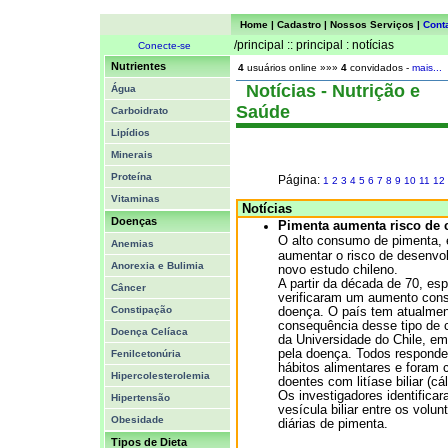
Home
|
Cadastro
|
Nossos Serviços
|
Cont
/principal :: principal : notícias
Conecte-se
Nutrientes
4
usuários online »»»
4
convidados -
mais...
Notícias - Nutrição e
Água
Saúde
Carboidrato
Lipídios
Minerais
Proteína
Página:
1
2
3
4
5
6
7
8
9
10
11
12
Vitaminas
Notícias
Doenças
Pimenta aumenta risco de c
O alto consumo de pimenta,
Anemias
aumentar o risco de desenvol
Anorexia e Bulimia
novo estudo chileno.
A partir da década de 70, es
Câncer
verificaram um aumento cons
Constipação
doença. O país tem atualmen
consequência desse tipo de c
Doença Celíaca
da Universidade do Chile, em
pela doença. Todos responde
Fenilcetonúria
hábitos alimentares e fora
Hipercolesterolemia
doentes com litíase biliar (cá
Os investigadores identifica
Hipertensão
vesícula biliar entre os vol
Obesidade
diárias de pimenta.
Tipos de Dieta