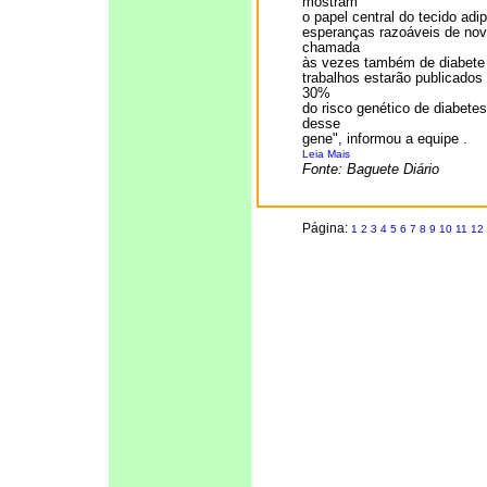
mostram
o papel central do tecido ad
esperanças razoáveis de novo
chamada
às vezes também de diabete 
trabalhos estarão publicados
30%
do risco genético de diabet
desse
gene", informou a equipe .
Leia Mais
Fonte: Baguete Diário
Página:
1
2
3
4
5
6
7
8
9
10
11
12