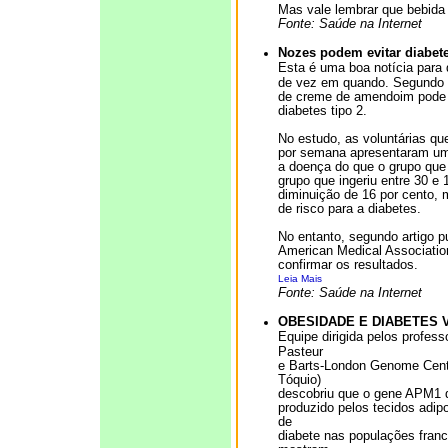
Mas vale lembrar que bebida
Fonte: Saúde na Internet
Nozes podem evitar diabet
Esta é uma boa notícia par
de vez em quando. Segundo 
de creme de amendoim pode 
diabetes tipo 2.
No estudo, as voluntárias q
por semana apresentaram um
a doença do que o grupo que
grupo que ingeriu entre 30 
diminuição de 16 por cento,
de risco para a diabetes.
No entanto, segundo artigo pu
American Medical Associatio
confirmar os resultados.
Leia Mais
Fonte: Saúde na Internet
OBESIDADE E DIABETES 
Equipe dirigida pelos profess
Pasteur
e Barts-London Genome Centr
Tóquio)
descobriu que o gene APM1 
produzido pelos tecidos adip
de
diabete nas populações franc