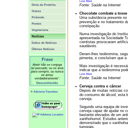
Leia Mais
Fonte: Saúde na Internet
Dieta da Proteína
Outras
Chocolate combate a tosse
Uma substância presente no 
Pirâmide
prevenção e no tratamento d
Pontos
constipação.
Vegetariana
Numa investigação do Instit
Notícias
apresentada na Sociedade Tor
cientistas provocaram artifi
Índice de Notícias
saudáveis.
Últimas Notícias
Deram-lhes teobromina, segu
pimenta, e concluíram que a 
Frase
Amor não se conjuga
Mais investigação é necessá
no passado; ou se ama
indicar que a teobromina pod
para sempre, ou nunca
Leia Mais
se amou
Fonte: Saúde na Internet
verdadeiramente".
Desconhecido
Cerveja contra o câncer
Depois de muitas notícias con
»
Adiciona Favoritos
do consumo de álcool, esta 
cerveja.
Segundo uma equipa de inves
cerveja capaz de ajudar no c
bastante elevados de um anti
xanthohumol. Estudos anterior
demonstrado que o xanthohu
tumorais.